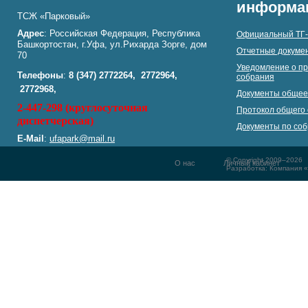
информа
ТСЖ «Парковый»
Адрес
: Российская Федерация, Республика
Официальный ТГ-
Башкортостан, г.Уфа, ул.Рихарда Зорге, дом
Отчетные докумен
70
Уведомление о пр
Телефоны
:
8 (347)
2772264,
2772964,
собрания
2772968,
Документы общее
2-447-298 (круглосуточная
Протокол общего 
диспетчерская)
Документы по со
E-Mail
:
ufapark@mail.ru
© Copyright 2009–2026
О нас
Личный кабинет
Разработка: Компания 