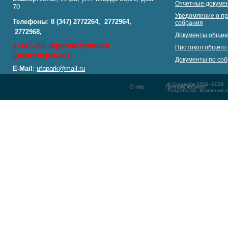
Отчетные докумен
70
Уведомление о пр
Телефоны
:
8 (347)
2772264,
2772964,
собрания
2772968,
Документы общее
2-447-298 (круглосуточная
Протокол общего 
диспетчерская)
Документы по со
E-Mail
:
ufapark@mail.ru
© Copyright 2009–2026
О нас
Личный кабинет
Разработка: Компания 