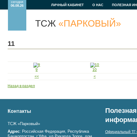
сегодня
ЛИЧНЫЙ КАБИНЕТ
О НАС
ПОЛЕЗНАЯ И
06.08.26
ТСЖ
«ПАРКОВЫЙ»
11
9
10
<<
<
Назад в раздел
Полезная
Контакты
информа
ТСЖ «Парковый»
Адрес
: Российская Федерация, Республика
Официальный ТГ-
Башкортостан, г.Уфа, ул.Рихарда Зорге, дом