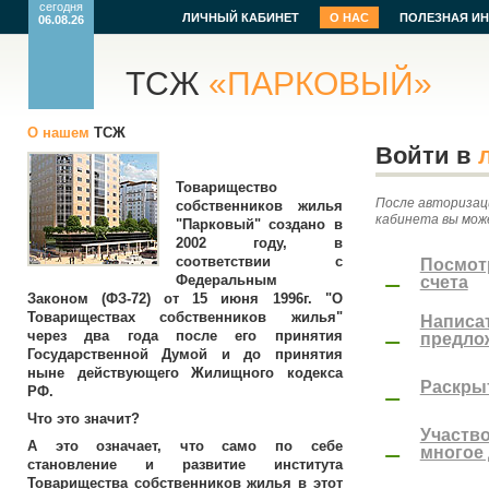
сегодня
ЛИЧНЫЙ КАБИНЕТ
О НАС
ПОЛЕЗНАЯ И
06.08.26
ТСЖ
«ПАРКОВЫЙ»
О нашем
ТСЖ
Войти в
Товарищество
После авторизац
собственников жилья
кабинета вы мож
"Парковый" создано в
2002 году, в
соответствии с
Посмот
1
Федеральным
счета
Законом (ФЗ-72) от 15 июня 1996г. "О
Товариществах собственников жилья"
Написат
2
через два года после его принятия
предло
Государственной Думой и до принятия
ныне действующего Жилищного кодекса
3
Раскры
РФ.
Что это значит?
Участво
4
А это означает, что само по себе
многое 
становление и развитие института
Товарищества собственников жилья в этот