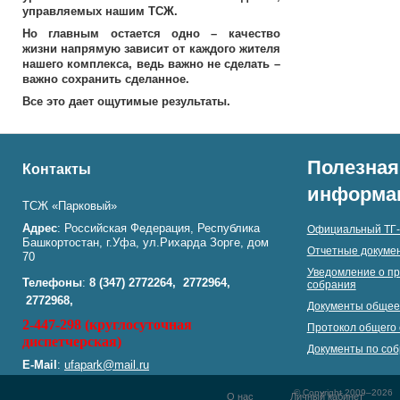
управляемых нашим ТСЖ.
Но главным остается одно – качество
жизни напрямую зависит от каждого жителя
нашего комплекса, ведь важно не сделать –
важно сохранить сделанное.
Все это дает ощутимые результаты.
Полезная
Контакты
информа
ТСЖ «Парковый»
Адрес
: Российская Федерация, Республика
Официальный ТГ-
Башкортостан, г.Уфа, ул.Рихарда Зорге, дом
Отчетные докумен
70
Уведомление о пр
Телефоны
:
8 (347)
2772264,
2772964,
собрания
2772968,
Документы общее
2-447-298 (круглосуточная
Протокол общего 
диспетчерская)
Документы по со
E-Mail
:
ufapark@mail.ru
© Copyright 2009–2026
О нас
Личный кабинет