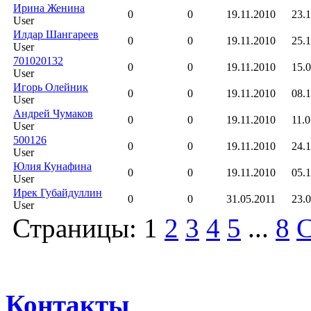
Ирина Женина
0
0
19.11.2010
23.1
User
Илдар Шангареев
0
0
19.11.2010
25.1
User
701020132
0
0
19.11.2010
15.0
User
Игорь Олейник
0
0
19.11.2010
08.1
User
Андрей Чумаков
0
0
19.11.2010
11.0
User
500126
0
0
19.11.2010
24.1
User
Юлия Кунафина
0
0
19.11.2010
05.1
User
Ирек Губайдуллин
0
0
31.05.2011
23.0
User
Страницы:
1
2
3
4
5
...
8
С
Контакты