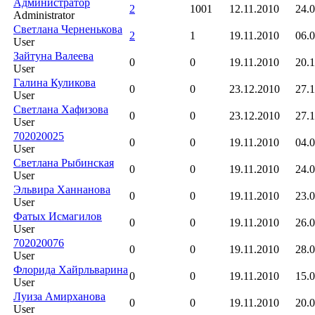
Администратор
2
1001
12.11.2010
24.0
Administrator
Светлана Черненькова
2
1
19.11.2010
06.0
User
Зайтуна Валеева
0
0
19.11.2010
20.1
User
Галина Куликова
0
0
23.12.2010
27.1
User
Светлана Хафизова
0
0
23.12.2010
27.1
User
702020025
0
0
19.11.2010
04.0
User
Светлана Рыбинская
0
0
19.11.2010
24.0
User
Эльвира Ханнанова
0
0
19.11.2010
23.0
User
Фатых Исмагилов
0
0
19.11.2010
26.0
User
702020076
0
0
19.11.2010
28.0
User
Флорида Хайрльварина
0
0
19.11.2010
15.0
User
Луиза Амирханова
0
0
19.11.2010
20.0
User