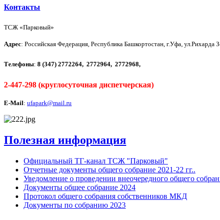
Контакты
ТСЖ «Парковый»
Адрес
: Российская Федерация, Республика Башкортостан, г.Уфа, ул.Рихарда З
Телефоны
:
8 (347)
2772264,
2772964,
2772968,
2-447-298 (круглосуточная диспетчерская)
E-Mail
:
ufapark@mail.ru
Полезная информация
Официальный ТГ-канал ТСЖ "Парковый"
Отчетные документы общего собрание 2021-22 гг..
Уведомление о проведении внеочередного общего собран
Документы общее собрание 2024
Протокол общего собрания собственников МКД
Документы по собранию 2023